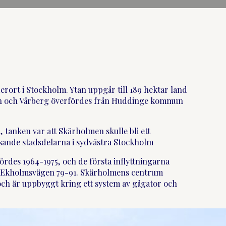
erort i Stockholm. Ytan uppgår till 189 hektar land
en och Vårberg överfördes från Huddinge kommun
, tanken var att Skärholmen skulle bli ett
ande stadsdelarna i sydvästra Stockholm
ördes 1964-1975, och de första inflyttningarna
å Ekholmsvägen 79-91. Skärholmens centrum
och är uppbyggt kring ett system av gågator och