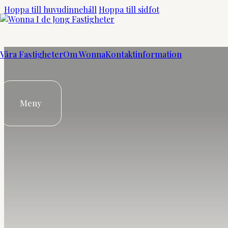
Hoppa till huvudinnehåll
Hoppa till sidfot
Skärholmen
Våra Fastigheter
Om Wonna
Kontaktinformation
Meny