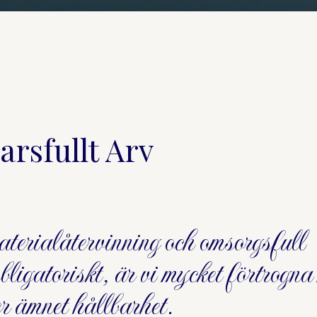
arsfullt Arv
aterialåtervinning och omsorgsfull
ligatoriskt, är vi mycket förtrogna
r ämnet hållbarhet.