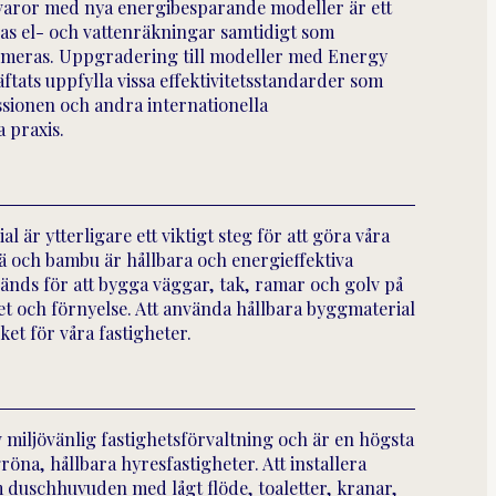
itvaror med nya energibesparande modeller är ett
nas el- och vattenräkningar samtidigt som
imeras. Uppgradering till modeller med Energy
ats uppfylla vissa effektivitetsstandarder som
ssionen och andra internationella
 praxis.
 är ytterligare ett viktigt steg för att göra våra
rä och bambu är hållbara och energieffektiva
änds för att bygga väggar, tak, ramar och golv på
et och förnyelse. Att använda hållbara byggmaterial
ket för våra fastigheter.
v miljövänlig fastighetsförvaltning och är en högsta
gröna, hållbara hyresfastigheter. Att installera
 duschhuvuden med lågt flöde, toaletter, kranar,