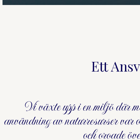
Ett Ansv
Vi växte upp i en miljö där m
användning av naturresurser var ob
och oroade öve