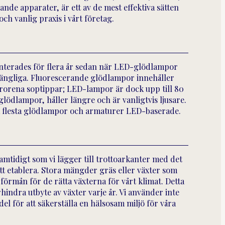
nde apparater, är ett av de mest effektiva sätten
h vanlig praxis i vårt företag.
enterades för flera år sedan när LED-glödlampor
gängliga. Fluorescerande glödlampor innehåller
förorena soptippar; LED-lampor är dock upp till 80
glödlampor, håller längre och är vanligtvis ljusare.
lra flesta glödlampor och armaturer LED-baserade.
samtidigt som vi lägger till trottoarkanter med det
tt etablera. Stora mängder gräs eller växter som
 förmån för de rätta växterna för vårt klimat. Detta
hindra utbyte av växter varje år. Vi använder inte
l för att säkerställa en hälsosam miljö för våra