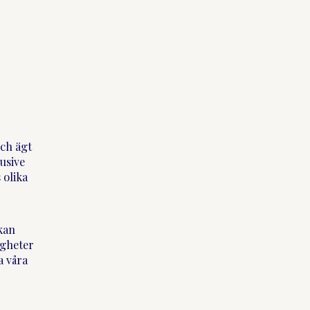
och ägt
lusive
 olika
kan
igheter
a våra