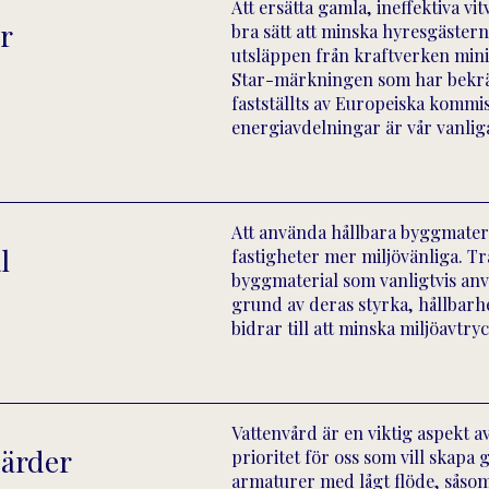
Att ersätta gamla, ineffektiva v
or
bra sätt att minska hyresgäster
utsläppen från kraftverken min
Star-märkningen som har bekräft
fastställts av Europeiska kommi
energiavdelningar är vår vanliga
Att använda hållbara byggmaterial
l
fastigheter mer miljövänliga. T
byggmaterial som vanligtvis anv
grund av deras styrka, hållbarh
bidrar till att minska miljöavtryc
Vattenvård är en viktig aspekt a
gärder
prioritet för oss som vill skapa 
armaturer med lågt flöde, såsom