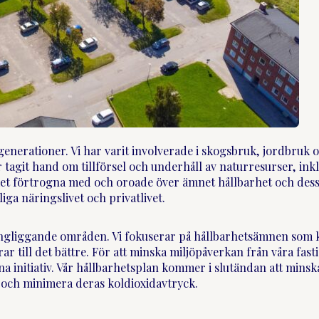
era generationer. Vi har varit involverade i skogsbruk, jordbruk 
 tagit hand om tillförsel och underhåll av naturresurser, ink
et förtrogna med och oroade över ämnet hållbarhet och dess
iga näringslivet och privatlivet.
ingliggande områden. Vi fokuserar på hållbarhetsämnen som 
 till det bättre. För att minska miljöpåverkan från våra fast
na initiativ. Vår hållbarhetsplan kommer i slutändan att minsk
 och minimera deras koldioxidavtryck.