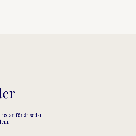
der
 redan för år sedan
blem.