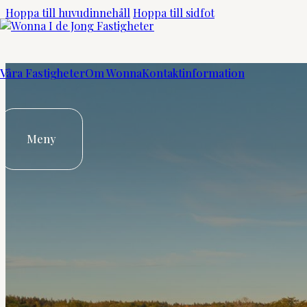
Hoppa till huvudinnehåll
Hoppa till sidfot
Våra Fastigheter
Om Wonna
Kontaktinformation
Meny